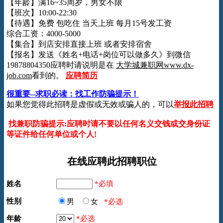
【年龄】满16~35周岁，男女不限
【班次】10:00-22:30
【待遇】免费 包吃住 当天上班 每月15号发工资
综合工资：4000-5000
【集合】到店安排直接上班 或者安排宿舍
【报名】发送《姓名+电话+岗位可以做多久》到微信
19878804350应聘时请说明是在
大学城兼职网www.dx-
job.com
看到的。
应聘简历
很重要--求职必读：找工作防骗提示！
如果您觉得此招聘是虚假或无效或骗人的，可以
举报此招聘
找兼职防骗提示:应聘时请不要以任何名义交钱或交身份证
等证件给任何单位或个人!
在线应聘此招聘职位
姓名
*必填
性别
男
女
*必选
年龄
*必选