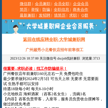
微信群
|
会员兼职
|
会员全职
|
企业会员
简历
|
举报
|
防骗
|
全职信息
|
商务合作
最新兼职
|
发招聘
|
填简历
|
求职
|
Q群
返回在线应聘全职-大学城兼职网
广州越秀小北餐饮店招年前寒假工
2023/12/26 18:37:00 关注微信号:dxcjob找好兼职
浏览量:3713
很重要--求职必读：找工作防骗提示！
广州餐饮店年前兼职160元左右一天 免费包吃住
最少要求做到2024年2月5日 可当天上班 无要求 无需要面
试 生熟手都可以安排
待遇18块每小时 每天8-10小时
小北地铁店 海鲜酒家 （咨客2名女生），洗碗1名
【内容】咨客负责带客，入座等，服务员负责收台摆摊等，
做过的优先考虑