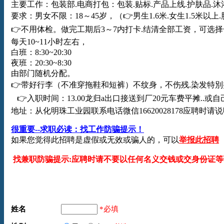
主要工作：包装部.电商打包：包装.贴标.产品上线.护肤品.沐
要求：男女不限：18～45岁，（👉男生1.6米.女生1.5米以上
👉不用体检。做完工期后3～7内打卡.结清全部工资，可选择
每天10~11小时左右，
白班：8:30~20:30
夜班：20:30~8:30
由部门随机分配。
👉带好行李（不准穿拖鞋和短裤）不纹身，不伤残.染发特別
👉入职时间：13.00龙归a出口接送到厂20元车费平摊..或自
地址：从化明珠工业园联系电话微信16620028178应聘时请
很重要--求职必读：找工作防骗提示！
如果您觉得此招聘是虚假或无效或骗人的，可以
举报此招聘
找兼职防骗提示:应聘时请不要以任何名义交钱或交身份证等
姓名
*必填