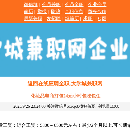
微信群
|
会员兼职
|
会员全职
|
企业会员
简历
|
举报
|
防骗
|
全职信息
|
商务合作
最新兼职
|
发招聘
|
填简历
|
求职
|
Q群
返回在线应聘全职-大学城兼职网
化妆品电商打包24元小时包吃包住
2023/9/26 23:24:00 关注微信号:dxcjob找好兼职
浏览量:3368
5号发工资：综合工资：5800～6500元左右！最少2个月以上.可