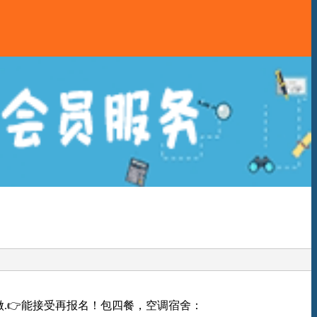
长期做.👉能接受再报名！包四餐，空调宿舍：