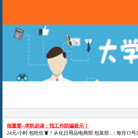
很重要--求职必读：找工作防骗提示！
24元/小时.包吃住🦞！从化日用品电商部.包装部..：每月1