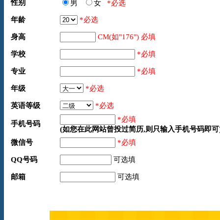
性别
男
女
*必选
年龄
*必选
身高
CM(如"176") 必填
学校
*必填
专业
*必填
年级
*必选
英语等级
*必选
*必填
手机号码
(如您在此网站曾投过简历,则只输入手机号码即可
微信号
*必填
QQ号码
可选填
邮箱
可选填