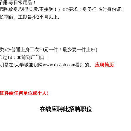
浴露.等日常用品！
.肥胖.纹身.明显染发.不接受！）👉要求：身份征.临时身份证‼️
长期做。工期最少2个月以上.
类.👉普通上身工衣20元一件！最少要一件上班）
己过14：00前到厂门口！
说明是在
大学城兼职网www.dx-job.com
看到的。
应聘简历
证件给任何单位或个人!
在线应聘此招聘职位